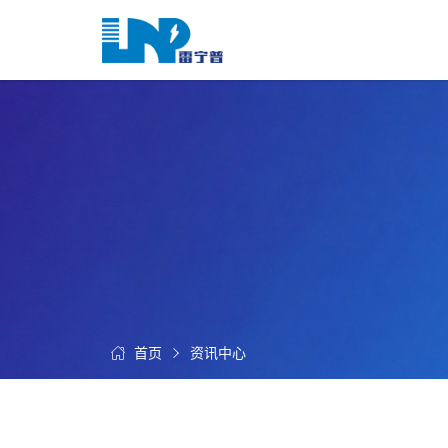
网
站
首
关
页
于
我
我
们
们
的
客
服
户
务
服
资
务
讯
中
首页
资讯中心
联
心
系
我
们