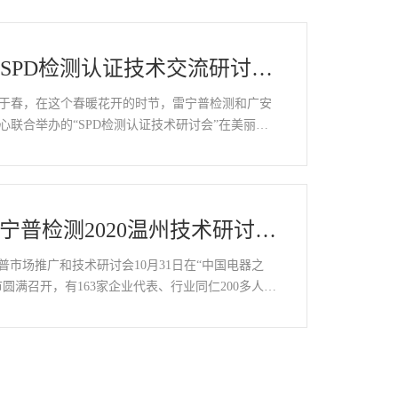
SPD检测认证技术交流研讨会
召开
于春，在这个春暖花开的时节，雷宁普检测和广安
心联合举办的“SPD检测认证技术研讨会”在美丽的
重召开，这是疫情后一次防雷行业的盛会，来自…
宁普检测2020温州技术研讨推
得圆满成功
宁普市场推广和技术研讨会10月31日在“中国电器之
市圆满召开，有163家企业代表、行业同仁200多人参
防雷电气行业协会王统会长、郑安义秘书长应…