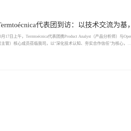
Termtoécnica代表团到访：以技术交流
能
0月17日上午，Termtoécnica代表团携Product Analyst（产品分析师）与Operatio
营主管）核心成员莅临我司，以“深化技术认知、夯实合作信任”为核心，