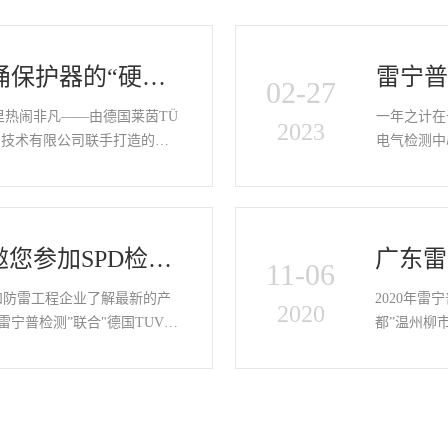
涌保护器的“硬核
雷宁普
02-27
圆满
里热闹非凡——由德国莱茵TÜ
一年之计在
2023
测技术有限公司联手打造的浪
电气检测中
”的人！从早上9点签到…
东莞石龙隆
邀您参加SPD检测
广东雷
11-06
会（东莞站）
广会取
和防雷工程企业了解最新的产
2020年雷
2020
宁普检测”联合"德国TUV莱
都”温州柳
质星监督检验中心…
会。乐清市