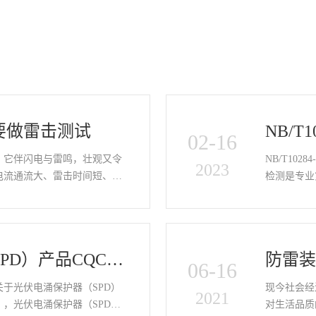
要做雷击测试
NB/T
02-16
，它伴闪电与雷鸣，壮观又令
NB/T10
2023
电流通流大、雷击时间短、瞬
检测是专业
而“光储充”产品大都…
284-20
测…
PD）产品CQC认
防雷
06-16
规则
解决
于光伏电涌保护器（SPD）
现今社会经
2021
，光伏电涌保护器（SPD）C
对生活品质