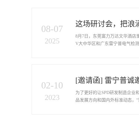
这场研讨会，把浪
08-07
干货”讲透了！
8月7日，东莞富力万达文华酒店
2025
V大中华区和广东雷宁普电气检
涌保护器研讨会，来了一群“懂行
[邀请函] 雷宁普诚
02-10
认证技术交流研讨
为了更好的让SPD研发制造企业
2023
品发展方向和国内外标准动态，“雷
茵”、“国家智能电网输配电设备