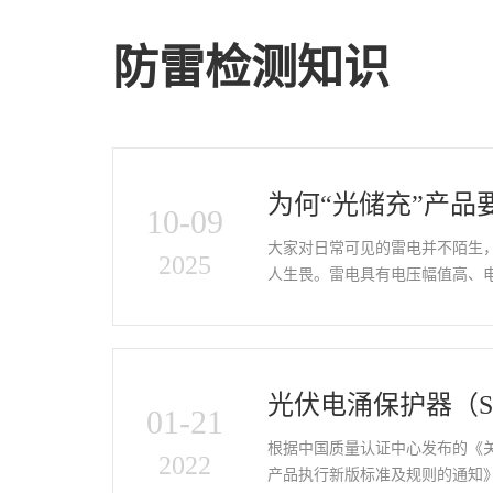
防雷检测知识
为何“光储充”产品
10-09
大家对日常可见的雷电并不陌生
2025
人生畏。雷电具有电压幅值高、
时能量强的特点，易产生破坏。然
光伏电涌保护器（S
01-21
证执行新版标准及
根据中国质量认证中心发布的《关
2022
产品执行新版标准及规则的通知》