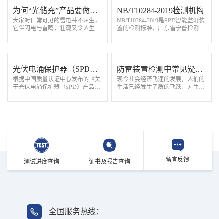
为何“光储充”产品要做雷
NB/T10284-2019检测机构
大家对日常可见的雷电并不陌生，
NB/T10284-2019是SPD智能监测装
击测试
它伴闪电与雷鸣，壮观又令人生
置的检测标准，广东雷宁普检测是
畏。雷电具有电压幅值高、电流通
专业第三方雷电防护产品检测机
流大、雷击时间短、瞬时能量强的
构，实验室具备NB/T10284-2019标
特点，易产生破坏。然而“光储充”
准CNAS检测资质和检测能力，可
产品大都…
提供SPD智能监测…
光伏电涌保护器（SPD）
防雷装置检测中常见疑难
根据中国质量认证中心发布的《关
现今社会经济飞速的发展，人们的
产品CQC认证执行新版标
问题分析及解决办法
于光伏电涌保护器（SPD）产品执
生活已经发生了质的飞跃，对生活
准及规则
行新版标准及规则的通知》，光伏
品质的追求越来越高。随着安全事
电涌保护器（SPD）CQC认证将按
故的不断发生，安全管理部门意识
照新标准执行，GB/T 18802.31-202
到，在城市建筑密集的公共场所，
1《低压电涌保…
如果建筑遭…
留言反馈
测试进度查询
证书及报告查询
全国服务热线：