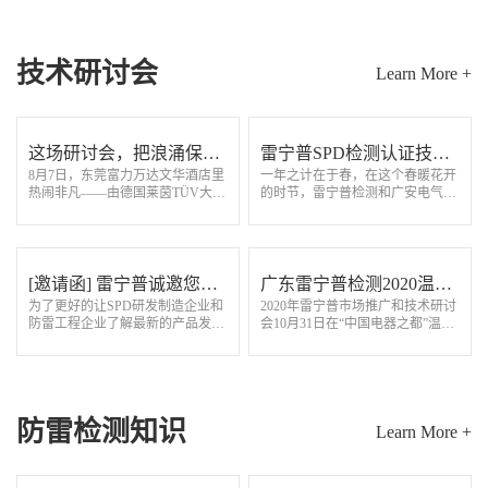
作信任”为核心，…
技术研讨会
Learn More +
这场研讨会，把浪涌保护
雷宁普SPD检测认证技术
8月7日，东莞富力万达文华酒店里
一年之计在于春，在这个春暖花开
器的“硬核干货”讲透了！
交流研讨会圆满召开
热闹非凡——由德国莱茵TÜV大中
的时节，雷宁普检测和广安电气检
华区和广东雷宁普电气检测技术有
测中心联合举办的“SPD检测认证
限公司联手打造的浪涌保护器研讨
技术研讨会”在美丽的东莞石龙隆
会，来了一群“懂行”的人！从早上
重召开，这是疫情后一次防雷行业
9点签到…
的盛会，来自…
[邀请函] 雷宁普诚邀您参
广东雷宁普检测2020温州
为了更好的让SPD研发制造企业和
2020年雷宁普市场推广和技术研讨
加SPD检测认证技术交流
技术研讨推广会取得圆满
防雷工程企业了解最新的产品发展
会10月31日在“中国电器之都”温州
研讨会（东莞站）
成功
方向和国内外标准动态，“雷宁普
柳市圆满召开，有163家企业代
检测”联合"德国TUV莱茵”、“国家
表、行业同仁200多人参会。乐清
智能电网输配电设备质星监督检验
市防雷电气行业协会王统会长、郑
中心…
安义秘书长应…
防雷检测知识
Learn More +