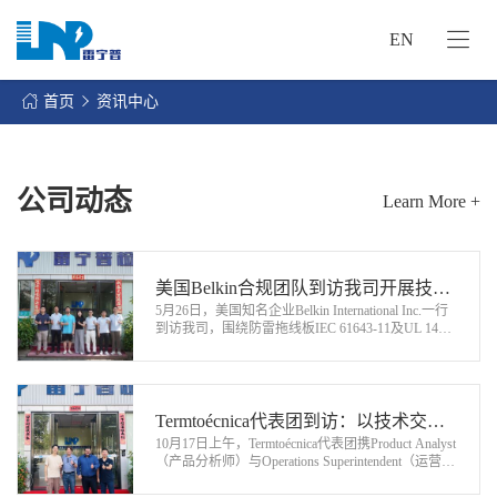
EN
网
站
首页
资讯中心
首
关
页
于
我
公司动态
Learn More +
我
们
们
的
客
服
美国Belkin合规团队到访我司开展技术
户
务
5月26日，美国知名企业Belkin International Inc.一行
交流与现场考察
服
到访我司，围绕防雷拖线板IEC 61643-11及UL 1449
资
两大国际防雷标准开展实地考察、标准研讨及实验
务
讯
室软硬件能力核验工作。…
中
联
心
Termtoécnica代表团到访：以技术交流
系
10月17日上午，Termtoécnica代表团携Product Analyst
为基，共探合作新可能
我
（产品分析师）与Operations Superintendent（运营主
管）核心成员莅临我司，以“深化技术认知、夯实合
们