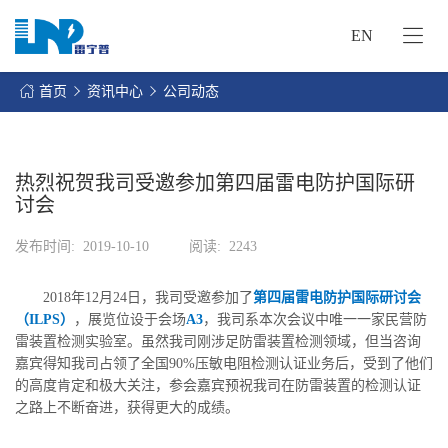
EN
网
站
首页
资讯中心
公司动态
首
关
页
于
我
热烈祝贺我司受邀参加第四届雷电防护国际研
我
们
讨会
们
的
客
发布时间:
2019-10-10
阅读:
2243
服
户
务
服
2018年12月24日，我司受邀参加了
第四届雷电防护国际研讨会
资
务
（ILPS）
，展览位设于会场
A3
，我司系本次会议中唯一一家民营防
讯
雷装置检测实验室。虽然我司刚涉足防雷装置检测领域，但当咨询
中
联
嘉宾得知我司占领了全国90%压敏电阻检测认证业务后，受到了他们
心
的高度肯定和极大关注，参会嘉宾预祝我司在防雷装置的检测认证
系
之路上不断奋进，获得更大的成绩。
我
们