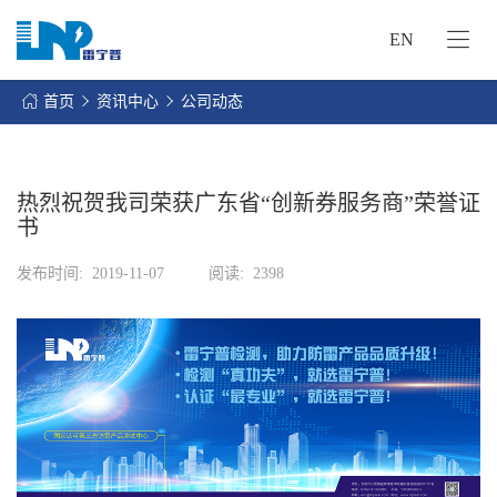
EN
网
站
首页
资讯中心
公司动态
首
关
页
于
我
热烈祝贺我司荣获广东省“创新券服务商”荣誉证
我
们
书
们
的
客
发布时间:
2019-11-07
阅读:
2398
服
户
务
服
资
务
讯
中
联
心
系
我
们