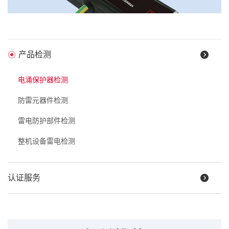
产品检测
电涌保护器检测
信号系统防雷保护器用途及应用范围
防雷元器件检测
信号系统防雷保护器（信号SPD）是弱电信号线路雷击及浪涌关键防
护装置，主要用途是泄放雷击浪涌、限制瞬态过电压，保护通信、
雷电防护部件检测
控制、监测等设备信号端口不被高压脉冲损坏。
整机设备雷电检测
信号系统防雷保护器具备多种保护接口，包括RJ45以太网、RS-
232/RS-485/RS-422/CAN、RJ11电话/语音、天馈/射频等。产品广泛
应用网络与通信、视频与安防、工业与自动化、交通与轨道交通、
认证服务
建筑与公共设施、石油化工与矿山等系统领域。
信号防雷器检测及认证测试标准