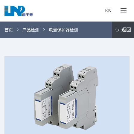
EN
网
站
返回
首页
产品检测
电涌保护器检测
首
关
页
于
我
我
们
们
的
客
服
户
务
服
资
务
讯
中
联
心
系
我
们