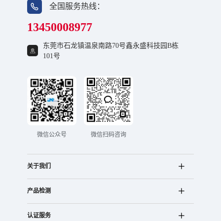
全国服务热线：
13450008977
东莞市石龙镇温泉南路70号鑫永盛科技园B栋
信号防雷器检测认证办理流程
101号
1. 客户咨询：电话或邮件咨询广东雷宁普检测工程师；
2. 业务受理：广东雷宁普检测市场部第一时间提供产品技术参数表
给到客户填写；
3. 工程评估：1个工作日内广东雷宁普检测工程部依据客户提供的产
品技术参数表做技术评审；
4. 提供报价：1个工作日内广东雷宁普检测市场部以邮件形式向客户
提供产品检测标准、费用、周期、样品数量及附加说明；
微信公众号
微信扫码咨询
5. 签订协议：签订委托检验协议、支付检测费用；
6. 客户送样：根据委托检验协议书上的样品数量说明提供对应检测
关于我们
样品给到我司；
7. 实验室检测：根据测试项目和认证类别评估周期；
产品检测
8. 出具报告：检测合格提供检测报告。
认证部分按认证流程，具体可咨询雷宁普相关人员。
认证服务