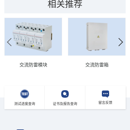
相关推荐
检测/认证
依据标准
委托检测/型式试验
YD/T 1542.4、TB/T 2311、GB/T 18802.21
美国UL认证
UL 497A/B
欧洲TUV认证
IEC/EN 61643-21
中国CQC认证
GB/T 18802.21
交流防雷模块
交流防雷箱
留言反馈
测试进度查询
证书及报告查询