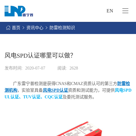
EN
网
站
首页
资讯中心
防雷检测知识
首
关
页
于
我
风电SPD认证哪里可以做？
我
们
们
发布时间:
2020-07-07
阅读:
2628
的
客
服
户
广东雷宁普检测是获得CNAS和CMAZ资质认可的第三方
防雷检
务
服
测机构
，实验室具备
风电SPD认证
资质和测试能力，可提供
风电SPD
资
务
UL认证、TUV认证、CQC认证
及委托测试服务。
讯
中
联
心
系
我
们