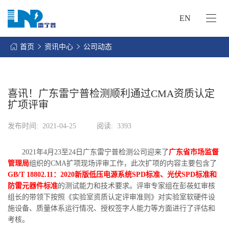
EN
网
站
首页
资讯中心
公司动态
首
关
页
于
我
喜讯！广东雷宁普检测顺利通过CMA资质认定
我
们
扩项评审
们
的
客
发布时间:
2021-04-25
阅读:
3393
服
户
务
服
2021年4月23至24日广东雷宁普检测公司迎来了
广东省市场监督
资
务
管理局
组织的CMA扩项现场评审工作，此次扩项的内容主要包含了
讯
GB/T 18802.11：2020新版低压电源系统SPD标准、光伏SPD标准和
中
联
防雷元器件标准
的测试能力和技术要求。评审专家组在彭莜虹审核
心
组长的带领下按照《实验室资质认定评审准则》对实验室软硬件设
系
施设备、质量体系运行情况、授权签字人能力等方面进行了评估和
我
考核。
们