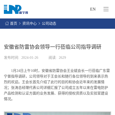
EN
网
站
首页
资讯中心
公司动态
首
关
页
于
我
安徽省防雷协会领导一行莅临公司指导调研
我
们
们
发布时间:
2024-01-26
阅读:
2629
的
客
服
户
1月24日上午10时，安徽省防雷协会王业斌会长一行莅临广东雷
务
服
宁普指导调研，公司领导对于王会长和随行各位领导的到来表示热
资
务
烈的欢迎。王会长首先介绍了此行的目的和协会近年来的发展情
讯
况；张涛总经理代表公司详细汇报了公司成立五年以来在雷电防护
中
联
产品检测和认证方面的业务发展、获得的授权资质以及实验室建设
心
情况。
系
我
们