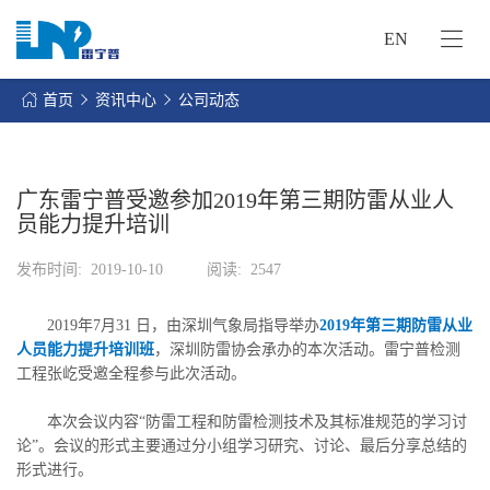
EN
网
站
首页
资讯中心
公司动态
首
关
页
于
我
广东雷宁普受邀参加2019年第三期防雷从业人
我
们
员能力提升培训
们
的
客
发布时间:
2019-10-10
阅读:
2547
服
户
务
服
2019年7月31 日，由深圳气象局指导举办
2019年第三期防雷从业
资
务
人员能力提升培训班
，深圳防雷协会承办的本次活动。雷宁普检测
讯
工程张屹受邀全程参与此次活动。
中
联
心
本次会议内容“防雷工程和防雷检测技术及其标准规范的学习讨
系
论”。会议的形式主要通过分小组学习研究、讨论、最后分享总结的
我
形式进行。
们