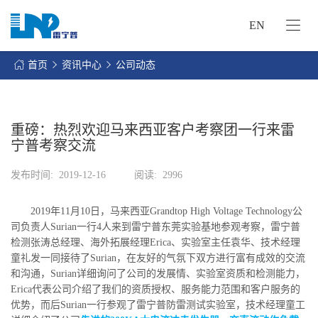
EN
网
站
首页
资讯中心
公司动态
首
关
页
于
我
重磅：热烈欢迎马来西亚客户考察团一行来雷
我
们
宁普考察交流
们
的
客
发布时间:
2019-12-16
阅读:
2996
服
户
务
服
2019年11月10日，马来西亚Grandtop High Voltage Technology公
资
务
司负责人Surian一行4人来到雷宁普东莞实验基地参观考察，雷宁普
讯
检测张涛总经理、海外拓展经理Erica、实验室主任袁华、技术经理
中
联
童礼发一同接待了Surian，在友好的气氛下双方进行富有成效的交流
心
和沟通，Surian详细询问了公司的发展情、实验室资质和检测能力，
系
Erica代表公司介绍了我们的资质授权、服务能力范围和客户服务的
我
优势，而后Surian一行参观了雷宁普防雷测试实验室，技术经理童工
们