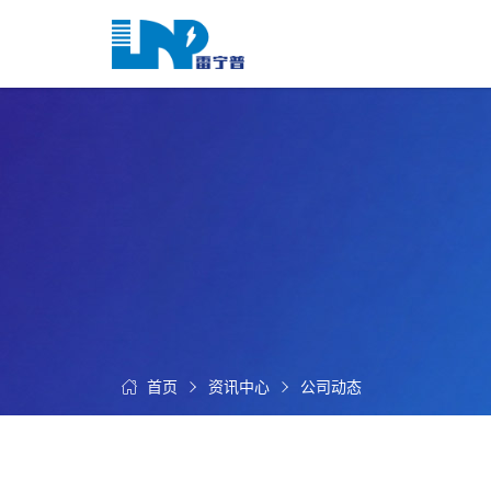
网
站
首
关
页
于
我
我
们
们
的
客
服
户
务
服
资
务
讯
中
首页
资讯中心
公司动态
联
心
系
我
们