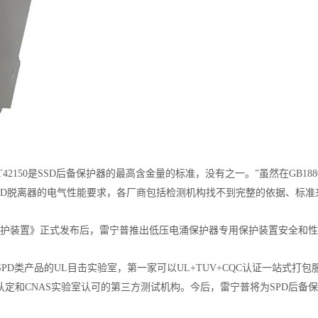
T42150是SSD后备保护器的最高含金量的标准，没有之一。
”虽然在GB18802.
没有针对SPD脱离器的电气性能要求，各厂商包括检测机构找不到完整的依据、标
护器专用保护装置》正式发布后，雷宁普推出低压电涌保护器专用保护装置安全和
PD类产品的UL目击实验室，第一家可以UL+TUV+CQC认证一站式打
A资质认定和CNAS实验室认可的第三方测试机构。今后，雷宁普将为SPD后备保护器