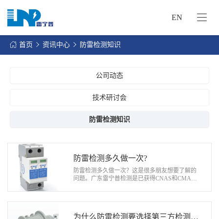
EN
网
站
首页
资讯中心
防雷检测知识
首
关
页
于
公司动态
我
我
们
技术研讨会
们
的
客
防雷检测知识
服
户
务
服
资
务
防雷检测多久做一次?
讯
防雷检测多久做一次？这是很多朋友想要了解的
中
联
问题。广东雷宁普检测是已获得CNAS和CMA资
心
质认可的专业第三方雷电防护产品检测机构，接
系
下来为大家介绍防雷检测需要多久做一次。…
我
们
为什么防雷检测要选择第三方检测公