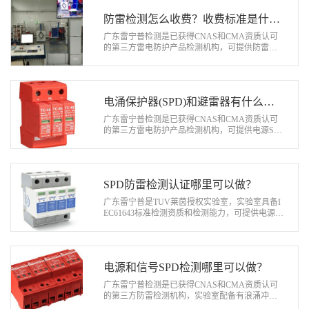
防雷检测怎么收费？收费标准是什
么？
广东雷宁普检测是已获得CNAS和CMA资质认可
的第三方雷电防护产品检测机构，可提供防雷模
块、天馈信号SPD、光伏直流电源防雷器、雷电
防护连接件、压敏电阻、气体放电管等雷电…
电涌保护器(SPD)和避雷器有什么区
别？
广东雷宁普检测是已获得CNAS和CMA资质认可
的第三方雷电防护产品检测机构，可提供电源SP
D、信号SPD、光伏SPD、直流SPD等浪涌保护器
产品防雷检测服务。接下来为大家介绍电涌保…
SPD防雷检测认证哪里可以做？
广东雷宁普是TUV莱茵授权实验室，实验室具备I
EC61643标准检测资质和检测能力，可提供电源S
PD、信号SPD、光伏SPD、直流SPD等浪涌保护
器TUV认证、检测服务。…
电源和信号SPD检测哪里可以做？
广东雷宁普检测是已获得CNAS和CMA资质认可
的第三方防雷检测机构，实验室配备有浪涌冲击
电流发生器、浪涌冲击电压发生器、组合波发生