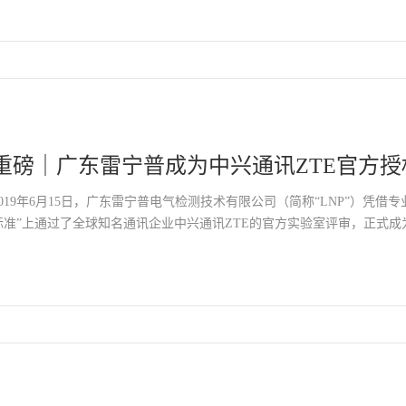
重磅｜广东雷宁普成为中兴通讯ZTE官方
2019年6月15日，广东雷宁普电气检测技术有限公司（简称“LNP”）凭借
标准”上通过了全球知名通讯企业中兴通讯ZTE的官方实验室评审，正式成