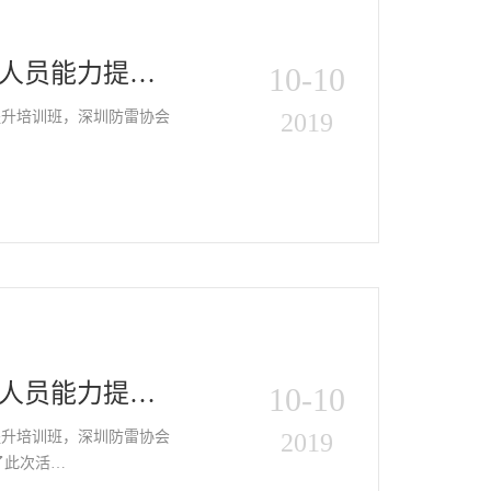
业人员能力提升
10-10
力提升培训班，深圳防雷协会
2019
业人员能力提升
10-10
力提升培训班，深圳防雷协会
2019
了此次活…