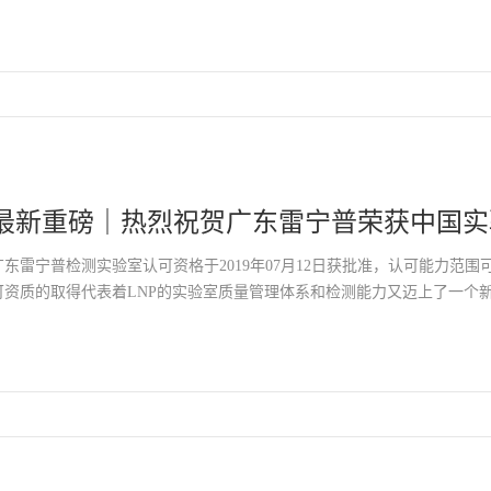
最新重磅｜热烈祝贺广东雷宁普荣获中国实验
证书
广东雷宁普检测实验室认可资格于2019年07月12日获批准，认可能力范围
可资质的取得代表着LNP的实验室质量管理体系和检测能力又迈上了一个