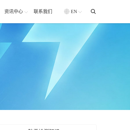
资讯中心
联系我们
EN