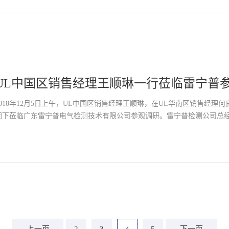
UL中国区销售经理王顺琳一行莅临雷宁普
2018年12月5日上午，UL中国区销售经理王顺琳，在UL华南区销售经理
同下莅临广东雷宁普电气检测技术有限公司参观调研。雷宁普检测公司总