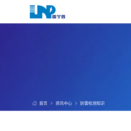
网
站
首
关
页
于
我
我
们
们
的
客
服
户
务
服
资
务
讯
中
首页
资讯中心
防雷检测知识
联
心
系
我
们