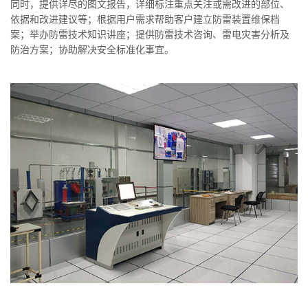
同时，提供详尽的图文报告，详细标注重点关注或需改进的部位、
依据和改进建议等；根据用户需求帮助客户建立防雷装置维保档
案；举办防雷技术知识讲座；提供防雷技术咨询、雷电灾害分析及
防治方案；协助解决安全标准化事宜。