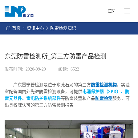
EN
网
站
首页
资讯中心
防雷检测知识
首
关
页
于
我
东莞防雷检测所_第三方防雷产品检测
我
们
们
发布时间:
2020-09-29
阅读:
6522
的
客
服
户
广东雷宁普检测是位于东莞石龙的第三方
防雷检测机构
，实验
务
服
室配备国内外先进防雷检测设备，可提供
电涌保护器（SPD）、防
资
务
雷元器件、雷电防护系统部件
等防雷装置和产品
防雷检测
服务，可
讯
出具权威认可的第三方防雷检测报告。
中
联
心
系
我
们