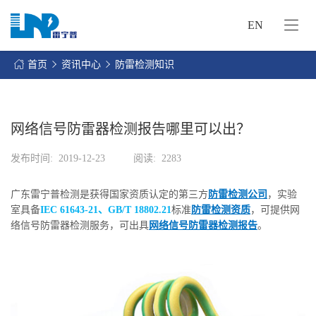
EN
网
站
首页
资讯中心
防雷检测知识
首
关
页
于
我
网络信号防雷器检测报告哪里可以出？
我
们
们
发布时间:
2019-12-23
阅读:
2283
的
客
服
户
广东雷宁普检测是获得国家资质认定的第三方
防雷检测公司
，实验
务
服
室具备
IEC 61643-21、GB/T 18802.21
标准
防雷检测资质
，可提供网
资
务
络信号防雷器检测服务，可出具
网络信号防雷器检测报告
。
讯
中
联
心
系
我
们