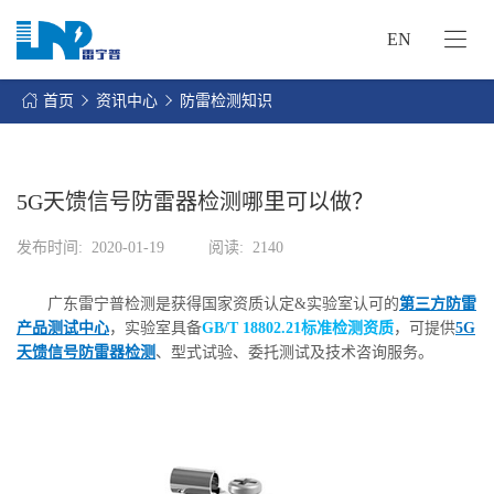
EN
网
站
首页
资讯中心
防雷检测知识
首
关
页
于
我
5G天馈信号防雷器检测哪里可以做？
我
们
们
发布时间:
2020-01-19
阅读:
2140
的
客
服
户
广东雷宁普检测是获得国家资质认定&实验室认可的
第三方防雷
务
服
产品测试中心
，实验室具备
GB/T 18802.21标准检测资质
，可提供
5G
资
务
天馈信号防雷器检测
、型式试验、委托测试及技术咨询服务。
讯
中
联
心
系
我
们