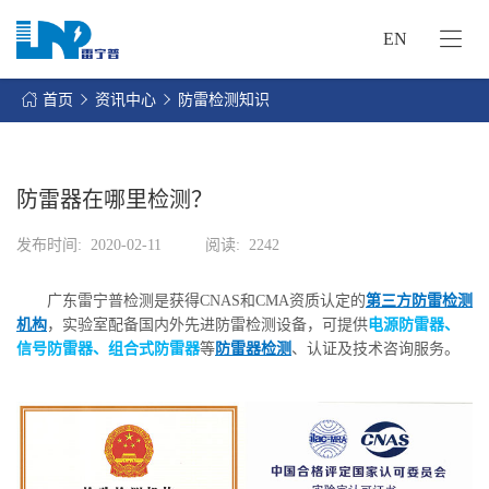
EN
网
站
首页
资讯中心
防雷检测知识
首
关
页
于
我
防雷器在哪里检测？
我
们
们
发布时间:
2020-02-11
阅读:
2242
的
客
服
户
广东雷宁普检测是获得CNAS和CMA资质认定的
第三方防雷检测
务
服
机构
，实验室配备国内外先进防雷检测设备，可提供
电源防雷器、
资
务
信号防雷器、组合式防雷器
等
防雷器检测
、认证及技术咨询服务。
讯
中
联
心
系
我
们