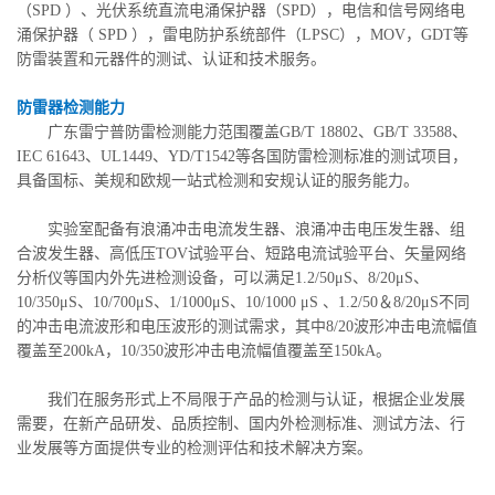
（SPD ）、光伏系统直流电涌保护器（SPD），电信和信号网络电
涌保护器（ SPD ），雷电防护系统部件（LPSC），MOV，GDT等
防雷装置和元器件的测试、认证和技术服务。
防雷器检测能力
广东雷宁普防雷检测能力范围覆盖GB/T 18802、GB/T 33588、
IEC 61643、UL1449、YD/T1542等各国防雷检测标准的测试项目，
具备国标、美规和欧规一站式检测和安规认证的服务能力。
实验室配备有浪涌冲击电流发生器、浪涌冲击电压发生器、组
合波发生器、高低压TOV试验平台、短路电流试验平台、矢量网络
分析仪等国内外先进检测设备，可以满足1.2/50μS、8/20μS、
10/350μS、10/700μS、1/1000μS、10/1000 μS 、1.2/50＆8/20μS不同
的冲击电流波形和电压波形的测试需求，其中8/20波形冲击电流幅值
覆盖至200kA，10/350波形冲击电流幅值覆盖至150kA。
我们在服务形式上不局限于产品的检测与认证，根据企业发展
需要，在新产品研发、品质控制、国内外检测标准、测试方法、行
业发展等方面提供专业的检测评估和技术解决方案。