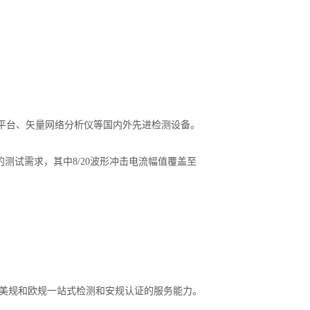
平台、矢量网络分析仪等国内外先进检测设备。
波形和电压波形的测试需求，其中8/20波形冲击电流幅值覆盖至
，具备国标、美规和欧规一站式检测和安规认证的服务能力。