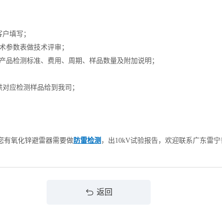
客户填写；
技术参数表做技术评审；
提供产品检测标准、费用、周期、样品数量及附加说明；
供对应检测样品给到我司；
。
您有氧化锌避雷器需要做
防雷检测
，出10kV试验报告，欢迎联系广东雷
返回