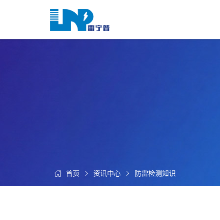
网
站
首
关
页
于
我
我
们
们
的
客
服
户
务
服
资
务
讯
中
首页
资讯中心
防雷检测知识
联
心
系
我
们