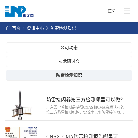
EN
网
站
首页
资讯中心
防雷检测知识
首
关
页
于
公司动态
我
我
们
技术研讨会
们
的
客
防雷检测知识
服
户
务
服
资
务
防雷接闪器第三方检测哪里可以做？
讯
​广东雷宁普检测是获得CNAS和CMA资质认可的
中
联
第三方防雷检测机构，实验室具备防雷接闪器检
心
测资质和检测能力，可提供防雷接闪器第三方检
系
测服务，并可出具CNAS防雷检测报告。…
我
们
CNAS_CMA防雷检测报告哪里可以